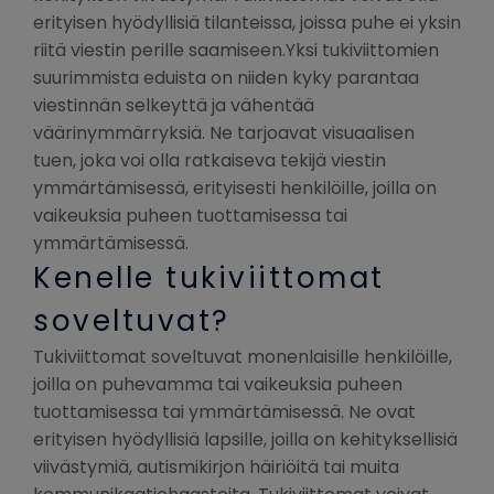
erityisen hyödyllisiä tilanteissa, joissa puhe ei yksin
riitä viestin perille saamiseen.Yksi tukiviittomien
suurimmista eduista on niiden kyky parantaa
viestinnän selkeyttä ja vähentää
väärinymmärryksiä. Ne tarjoavat visuaalisen
tuen, joka voi olla ratkaiseva tekijä viestin
ymmärtämisessä, erityisesti henkilöille, joilla on
vaikeuksia puheen tuottamisessa tai
ymmärtämisessä.
Kenelle tukiviittomat
soveltuvat?
Tukiviittomat soveltuvat monenlaisille henkilöille,
joilla on puhevamma tai vaikeuksia puheen
tuottamisessa tai ymmärtämisessä. Ne ovat
erityisen hyödyllisiä lapsille, joilla on kehityksellisiä
viivästymiä, autismikirjon häiriöitä tai muita