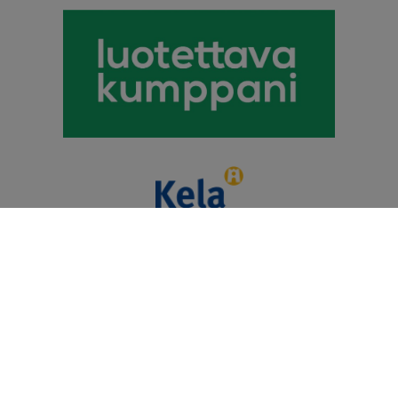
Puhevamma-alan
Tulkkauspalvelun Tuottajat Ry
© 2026 Kommunikaatiokeskus Telmii Oy. Kaikki oikeudet
pidätetään.
Heiskaniemi Design