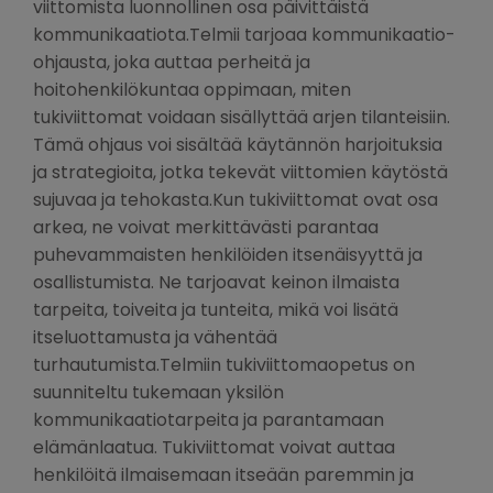
viittomista luonnollinen osa päivittäistä
kommunikaatiota.Telmii tarjoaa kommunikaatio-
ohjausta, joka auttaa perheitä ja
hoitohenkilökuntaa oppimaan, miten
tukiviittomat voidaan sisällyttää arjen tilanteisiin.
Tämä ohjaus voi sisältää käytännön harjoituksia
ja strategioita, jotka tekevät viittomien käytöstä
sujuvaa ja tehokasta.Kun tukiviittomat ovat osa
arkea, ne voivat merkittävästi parantaa
puhevammaisten henkilöiden itsenäisyyttä ja
osallistumista. Ne tarjoavat keinon ilmaista
tarpeita, toiveita ja tunteita, mikä voi lisätä
itseluottamusta ja vähentää
turhautumista.Telmiin tukiviittomaopetus on
suunniteltu tukemaan yksilön
kommunikaatiotarpeita ja parantamaan
elämänlaatua. Tukiviittomat voivat auttaa
henkilöitä ilmaisemaan itseään paremmin ja