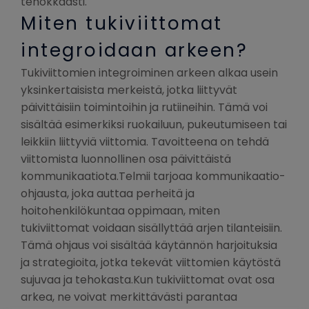
tehokkaasti.
Miten tukiviittomat
integroidaan arkeen?
Tukiviittomien integroiminen arkeen alkaa usein
yksinkertaisista merkeistä, jotka liittyvät
päivittäisiin toimintoihin ja rutiineihin. Tämä voi
sisältää esimerkiksi ruokailuun, pukeutumiseen tai
leikkiin liittyviä viittomia. Tavoitteena on tehdä
viittomista luonnollinen osa päivittäistä
kommunikaatiota.Telmii tarjoaa kommunikaatio-
ohjausta, joka auttaa perheitä ja
hoitohenkilökuntaa oppimaan, miten
tukiviittomat voidaan sisällyttää arjen tilanteisiin.
Tämä ohjaus voi sisältää käytännön harjoituksia
ja strategioita, jotka tekevät viittomien käytöstä
sujuvaa ja tehokasta.Kun tukiviittomat ovat osa
arkea, ne voivat merkittävästi parantaa