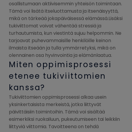
osallistumaan aktiivisemmin yhteisön toimintaan.
Tämä voi lisätä itseluottamusta ja itsenäisyyttä,
mikä on tärkeää jokapäiväisessä elämässä.Lisäksi
tukiviittomat voivat vähentää stressiä ja
turhautumista, kun viestintä sujuu helpommin. Ne
tarjoavat puhevammaisille henkilöille keinon
ilmaista itseään ja tulla ymmärretyksi, mikä on
olennainen osa hyvinvointia ja elämänlaatua.
Miten oppimisprosessi
etenee tukiviittomien
kanssa?
Tukiviittomien oppimisprosessi alkaa usein
yksinkertaisista merkeistä, jotka liittyvät
päivittäisiin toimintoihin. Tämä voi sisältää
esimerkiksi ruokailuun, pukeutumiseen tai leikkiin
liittyviä viittomia. Tavoitteena on tehdä