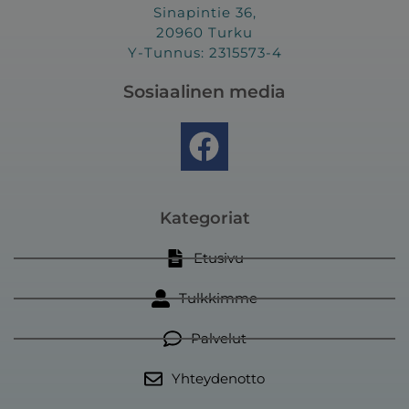
Sinapintie 36,
20960 Turku
Y-Tunnus: 2315573-4
Sosiaalinen media
F
a
c
e
Kategoriat
b
Etusivu
o
Tulkkimme
o
k
Palvelut
Yhteydenotto