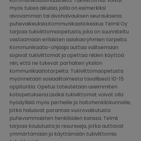
kommunikaatiohaasteita. Tukiviittomat voivat
myös tukea aikuisia, joilla on esimerkiksi
aivovamman tai aivohalvauksen seurauksena
puhevaikeuksia.Kommunikaatiokeskus Telmii Oy
tarjoaa tukiviittomaopetusta, joka on suunniteltu
vastaamaan erilaisten asiakasryhmien tarpeita.
Kommunikaatio-ohjaaja auttaa valitsemaan
sopivat tukiviittomat ja opettaa niiden käyttöä
niin, että ne tukevat parhaiten yksilön
kommunikaatiotarpeita. Tukiviittomaopetusta
myönnetään sosiaalitoimesta tavallisesti 10-15
oppituntia. Opetus toteutetaan useimmiten
kotiopetuksena.Lisäksi tukiviittomat voivat olla
hyödyllisiä myös perheille ja hoitohenkilökunnalle,
jotka haluavat parantaa vuorovaikutusta
puhevammaisten henkilöiden kanssa. Telmii
tarjoaa koulutusta ja resursseja, jotka auttavat
ymmärtämään ja käyttämään tukiviittomia