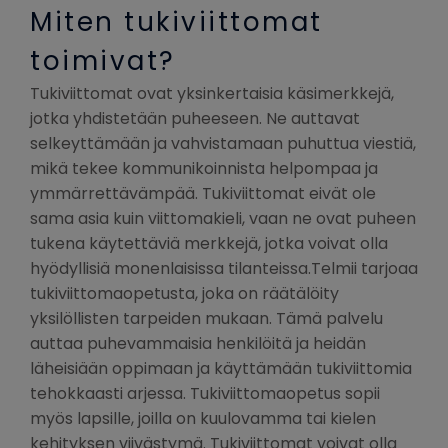
Miten tukiviittomat
toimivat?
Tukiviittomat ovat yksinkertaisia käsimerkkejä,
jotka yhdistetään puheeseen. Ne auttavat
selkeyttämään ja vahvistamaan puhuttua viestiä,
mikä tekee kommunikoinnista helpompaa ja
ymmärrettävämpää. Tukiviittomat eivät ole
sama asia kuin viittomakieli, vaan ne ovat puheen
tukena käytettäviä merkkejä, jotka voivat olla
hyödyllisiä monenlaisissa tilanteissa.Telmii tarjoaa
tukiviittomaopetusta, joka on räätälöity
yksilöllisten tarpeiden mukaan. Tämä palvelu
auttaa puhevammaisia henkilöitä ja heidän
läheisiään oppimaan ja käyttämään tukiviittomia
tehokkaasti arjessa. Tukiviittomaopetus sopii
myös lapsille, joilla on kuulovamma tai kielen
kehityksen viivästymä. Tukiviittomat voivat olla