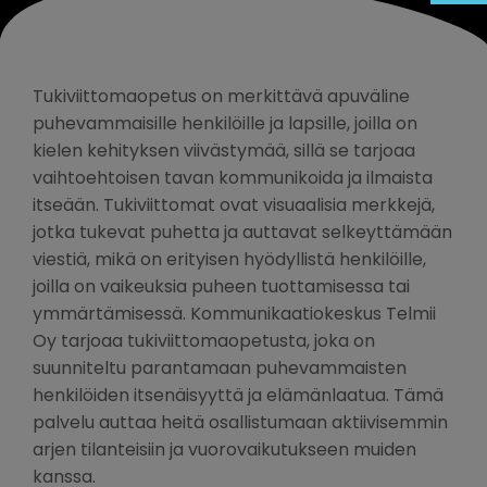
Tukiviittomaopetus on merkittävä apuväline
puhevammaisille henkilöille ja lapsille, joilla on
kielen kehityksen viivästymää, sillä se tarjoaa
vaihtoehtoisen tavan kommunikoida ja ilmaista
itseään. Tukiviittomat ovat visuaalisia merkkejä,
jotka tukevat puhetta ja auttavat selkeyttämään
viestiä, mikä on erityisen hyödyllistä henkilöille,
joilla on vaikeuksia puheen tuottamisessa tai
ymmärtämisessä. Kommunikaatiokeskus Telmii
Oy tarjoaa tukiviittomaopetusta, joka on
suunniteltu parantamaan puhevammaisten
henkilöiden itsenäisyyttä ja elämänlaatua. Tämä
palvelu auttaa heitä osallistumaan aktiivisemmin
arjen tilanteisiin ja vuorovaikutukseen muiden
kanssa.