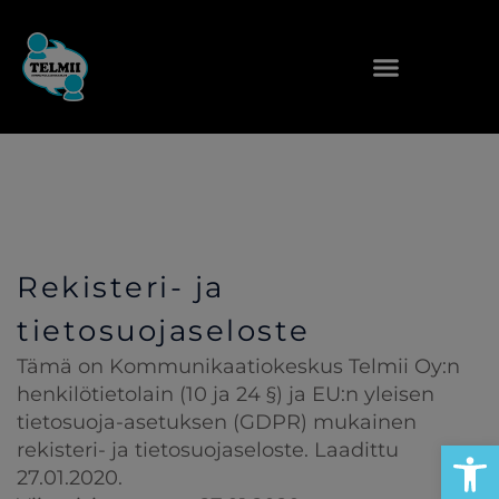
Siirry
sisältöön
Rekisteri- ja
tietosuojaseloste
Tämä on Kommunikaatiokeskus Telmii Oy:n
henkilötietolain (10 ja 24 §) ja EU:n yleisen
tietosuoja-asetuksen (GDPR) mukainen
Open
rekisteri- ja tietosuojaseloste. Laadittu
27.01.2020.