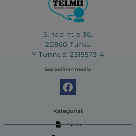
Sinapintie 36,
20960 Turku
Y-Tunnus: 2315573-4
Sosiaalinen media
F
a
c
e
Kategoriat
b
Etusivu
o