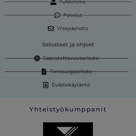
Tulkkimme
o
k
Palvelut
Yhteydenotto
Selosteet ja ohjeet
Saavutettavuusseloste
Tietosuojaseloste
Evästekäytäntö
Yhteistyökumppanit