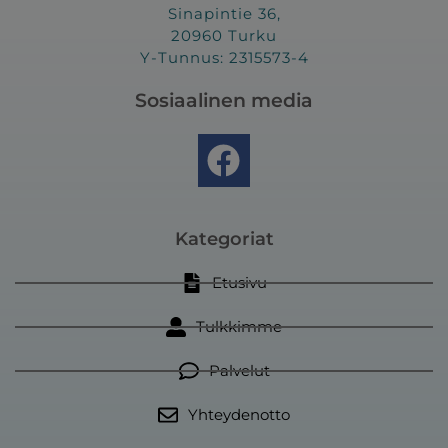
Sinapintie 36,
20960 Turku
Y-Tunnus: 2315573-4
Sosiaalinen media
F
a
c
e
Kategoriat
b
Etusivu
o
Tulkkimme
o
k
Palvelut
Yhteydenotto