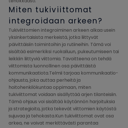
tehokkaasti.
Miten tukiviittomat
integroidaan arkeen?
Tukiviittomien integroiminen arkeen alkaa usein
yksinkertaisista merkeistä, jotka liittyvät
päivittäisiin toimintoihin ja rutiineihin. Tämä voi
sisältää esimerkiksi ruokailuun, pukeutumiseen tai
leikkiin liittyviä viittomia. Tavoitteena on tehdä
viittomista luonnollinen osa päivittäistä
kommunikaatiota.Telmii tarjoaa kommunikaatio-
ohjausta, joka auttaa perheitä ja
hoitohenkilökuntaa oppimaan, miten
tukiviittomat voidaan sisällyttää arjen tilanteisiin.
Tämä ohjaus voi sisältää käytännön harjoituksia
ja strategioita, jotka tekevät viittomien käytöstä
sujuvaa ja tehokasta.Kun tukiviittomat ovat osa
arkea, ne voivat merkittävästi parantaa