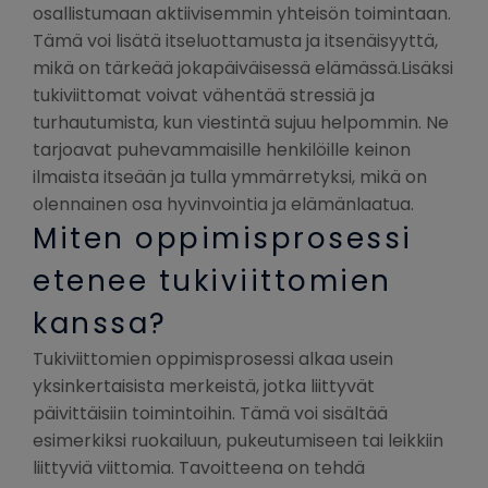
osallistumaan aktiivisemmin yhteisön toimintaan.
Tämä voi lisätä itseluottamusta ja itsenäisyyttä,
mikä on tärkeää jokapäiväisessä elämässä.Lisäksi
tukiviittomat voivat vähentää stressiä ja
turhautumista, kun viestintä sujuu helpommin. Ne
tarjoavat puhevammaisille henkilöille keinon
ilmaista itseään ja tulla ymmärretyksi, mikä on
olennainen osa hyvinvointia ja elämänlaatua.
Miten oppimisprosessi
etenee tukiviittomien
kanssa?
Tukiviittomien oppimisprosessi alkaa usein
yksinkertaisista merkeistä, jotka liittyvät
päivittäisiin toimintoihin. Tämä voi sisältää
esimerkiksi ruokailuun, pukeutumiseen tai leikkiin
liittyviä viittomia. Tavoitteena on tehdä