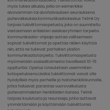
kommunikaatiohaasteita. Tukiviittomat voivat
myös tukea aikuisia, joilla on esimerkiksi
aivovamman tai aivohalvauksen seurauksena
puhevaikeuksia.Kommunikaatiokeskus Telmii Oy
tarjoaa tukiviittomaopetusta, joka on suunniteltu
vastaamaan erilaisten asiakasryhmien tarpeita.
Kommunikaatio-ohjaaja auttaa valitsemaan
sopivat tukiviittomat ja opettaa niiden käyttöä
niin, että ne tukevat parhaiten yksilön
kommunikaatiotarpeita. Tukiviittomaopetusta
myönnetään sosiaalitoimesta tavallisesti 10-15
oppituntia. Opetus toteutetaan useimmiten
kotiopetuksena.Lisäksi tukiviittomat voivat olla
hyödyllisiä myös perheille ja hoitohenkilökunnalle,
jotka haluavat parantaa vuorovaikutusta
puhevammaisten henkilöiden kanssa. Telmii
tarjoaa koulutusta ja resursseja, jotka auttavat
ymmärtämään ja käyttämään tukiviittomia