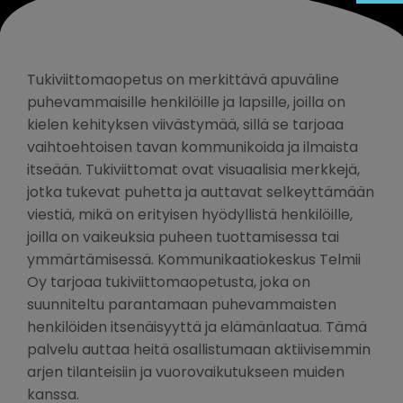
Tukiviittomaopetus on merkittävä apuväline
puhevammaisille henkilöille ja lapsille, joilla on
kielen kehityksen viivästymää, sillä se tarjoaa
vaihtoehtoisen tavan kommunikoida ja ilmaista
itseään. Tukiviittomat ovat visuaalisia merkkejä,
jotka tukevat puhetta ja auttavat selkeyttämään
viestiä, mikä on erityisen hyödyllistä henkilöille,
joilla on vaikeuksia puheen tuottamisessa tai
ymmärtämisessä. Kommunikaatiokeskus Telmii
Oy tarjoaa tukiviittomaopetusta, joka on
suunniteltu parantamaan puhevammaisten
henkilöiden itsenäisyyttä ja elämänlaatua. Tämä
palvelu auttaa heitä osallistumaan aktiivisemmin
arjen tilanteisiin ja vuorovaikutukseen muiden
kanssa.