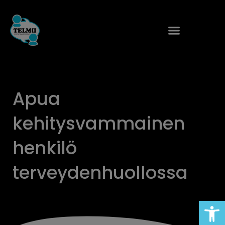
Siirry
sisältöön
Apua
kehitysvammainen
henkilö
terveydenhuollossa
Open