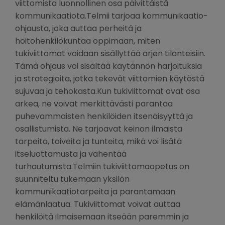
viittomista luonnollinen osa päivittäistä
kommunikaatiota.Telmii tarjoaa kommunikaatio-
ohjausta, joka auttaa perheitä ja
hoitohenkilökuntaa oppimaan, miten
tukiviittomat voidaan sisällyttää arjen tilanteisiin.
Tämä ohjaus voi sisältää käytännön harjoituksia
ja strategioita, jotka tekevät viittomien käytöstä
sujuvaa ja tehokasta.Kun tukiviittomat ovat osa
arkea, ne voivat merkittävästi parantaa
puhevammaisten henkilöiden itsenäisyyttä ja
osallistumista. Ne tarjoavat keinon ilmaista
tarpeita, toiveita ja tunteita, mikä voi lisätä
itseluottamusta ja vähentää
turhautumista.Telmiin tukiviittomaopetus on
suunniteltu tukemaan yksilön
kommunikaatiotarpeita ja parantamaan
elämänlaatua. Tukiviittomat voivat auttaa
henkilöitä ilmaisemaan itseään paremmin ja