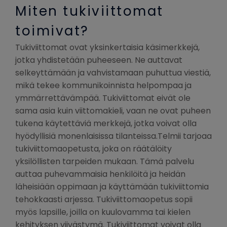
Miten tukiviittomat
toimivat?
Tukiviittomat ovat yksinkertaisia käsimerkkejä,
jotka yhdistetään puheeseen. Ne auttavat
selkeyttämään ja vahvistamaan puhuttua viestiä,
mikä tekee kommunikoinnista helpompaa ja
ymmärrettävämpää. Tukiviittomat eivät ole
sama asia kuin viittomakieli, vaan ne ovat puheen
tukena käytettäviä merkkejä, jotka voivat olla
hyödyllisiä monenlaisissa tilanteissa.Telmii tarjoaa
tukiviittomaopetusta, joka on räätälöity
yksilöllisten tarpeiden mukaan. Tämä palvelu
auttaa puhevammaisia henkilöitä ja heidän
läheisiään oppimaan ja käyttämään tukiviittomia
tehokkaasti arjessa. Tukiviittomaopetus sopii
myös lapsille, joilla on kuulovamma tai kielen
kehityksen viivästymä. Tukiviittomat voivat olla