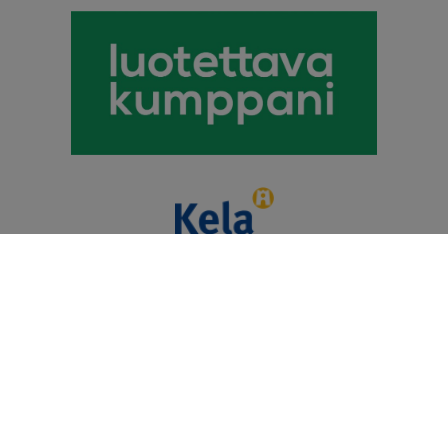
Puhevamma-alan
Tulkkauspalvelun Tuottajat Ry
© 2026 Kommunikaatiokeskus Telmii Oy. Kaikki oikeudet
pidätetään.
Heiskaniemi Design