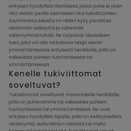
erityisen hyödyllisiä tilanteissa, joissa puhe ei yksin
riitä viestin perille saamiseen.Yksi tukiviittomien
suurimmista eduista on niiden kyky parantaa
viestinnän selkeyttä ja vähentää
väärinymmärryksiä. Ne tarjoavat visuaalisen
tuen, joka voi olla ratkaiseva tekijä viestin
ymmärtämisessä, erityisesti henkilöille, joilla on
vaikeuksia puheen tuottamisessa tai
ymmärtämisessä.
Kenelle tukiviittomat
soveltuvat?
Tukiviittomat soveltuvat monenlaisille henkilöille,
joilla on puhevamma tai vaikeuksia puheen
tuottamisessa tai ymmärtämisessä. Ne ovat
erityisen hyödyllisiä lapsille, joilla on kehityksellisiä
viivästymiä, autismikirjon häiriöitä tai muita