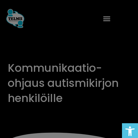
Siirry
sisältöön
Kommunikaatio-
ohjaus autismikirjon
henkilöille
Open