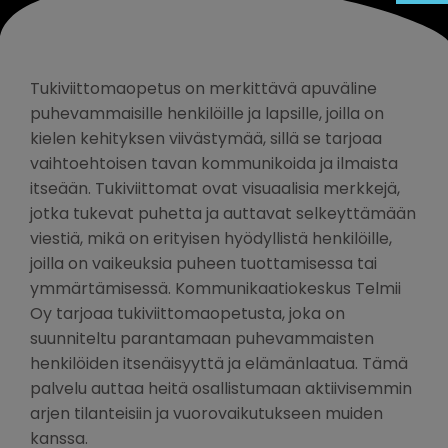
Tukiviittomaopetus on merkittävä apuväline
puhevammaisille henkilöille ja lapsille, joilla on
kielen kehityksen viivästymää, sillä se tarjoaa
vaihtoehtoisen tavan kommunikoida ja ilmaista
itseään. Tukiviittomat ovat visuaalisia merkkejä,
jotka tukevat puhetta ja auttavat selkeyttämään
viestiä, mikä on erityisen hyödyllistä henkilöille,
joilla on vaikeuksia puheen tuottamisessa tai
ymmärtämisessä. Kommunikaatiokeskus Telmii
Oy tarjoaa tukiviittomaopetusta, joka on
suunniteltu parantamaan puhevammaisten
henkilöiden itsenäisyyttä ja elämänlaatua. Tämä
palvelu auttaa heitä osallistumaan aktiivisemmin
arjen tilanteisiin ja vuorovaikutukseen muiden
kanssa.