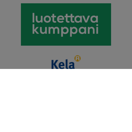
Puhevamma-alan
Tulkkauspalvelun Tuottajat Ry
© 2026 Kommunikaatiokeskus Telmii Oy. Kaikki oikeudet
pidätetään.
Heiskaniemi Design