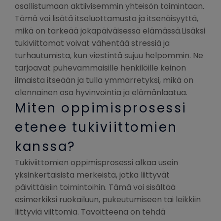
osallistumaan aktiivisemmin yhteisön toimintaan.
Tämä voi lisätä itseluottamusta ja itsenäisyyttä,
mikä on tärkeää jokapäiväisessä elämässä.Lisäksi
tukiviittomat voivat vähentää stressiä ja
turhautumista, kun viestintä sujuu helpommin. Ne
tarjoavat puhevammaisille henkilöille keinon
ilmaista itseään ja tulla ymmärretyksi, mikä on
olennainen osa hyvinvointia ja elämänlaatua.
Miten oppimisprosessi
etenee tukiviittomien
kanssa?
Tukiviittomien oppimisprosessi alkaa usein
yksinkertaisista merkeistä, jotka liittyvät
päivittäisiin toimintoihin. Tämä voi sisältää
esimerkiksi ruokailuun, pukeutumiseen tai leikkiin
liittyviä viittomia. Tavoitteena on tehdä