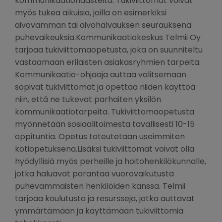
kommunikaatiohaasteita. Tukiviittomat voivat
myös tukea aikuisia, joilla on esimerkiksi
aivovamman tai aivohalvauksen seurauksena
puhevaikeuksia.Kommunikaatiokeskus Telmii Oy
tarjoaa tukiviittomaopetusta, joka on suunniteltu
vastaamaan erilaisten asiakasryhmien tarpeita.
Kommunikaatio-ohjaaja auttaa valitsemaan
sopivat tukiviittomat ja opettaa niiden käyttöä
niin, että ne tukevat parhaiten yksilön
kommunikaatiotarpeita. Tukiviittomaopetusta
myönnetään sosiaalitoimesta tavallisesti 10-15
oppituntia. Opetus toteutetaan useimmiten
kotiopetuksena.Lisäksi tukiviittomat voivat olla
hyödyllisiä myös perheille ja hoitohenkilökunnalle,
jotka haluavat parantaa vuorovaikutusta
puhevammaisten henkilöiden kanssa. Telmii
tarjoaa koulutusta ja resursseja, jotka auttavat
ymmärtämään ja käyttämään tukiviittomia