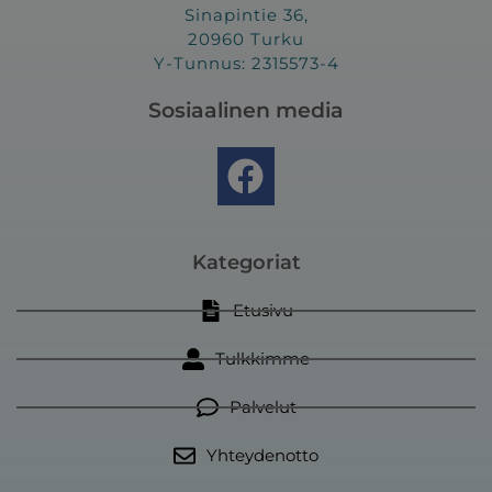
Sinapintie 36,
20960 Turku
Y-Tunnus: 2315573-4
Sosiaalinen media
F
a
c
e
Kategoriat
b
Etusivu
o
Tulkkimme
o
k
Palvelut
Yhteydenotto