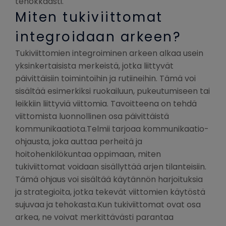
tehokkaasti.
Miten tukiviittomat
integroidaan arkeen?
Tukiviittomien integroiminen arkeen alkaa usein
yksinkertaisista merkeistä, jotka liittyvät
päivittäisiin toimintoihin ja rutiineihin. Tämä voi
sisältää esimerkiksi ruokailuun, pukeutumiseen tai
leikkiin liittyviä viittomia. Tavoitteena on tehdä
viittomista luonnollinen osa päivittäistä
kommunikaatiota.Telmii tarjoaa kommunikaatio-
ohjausta, joka auttaa perheitä ja
hoitohenkilökuntaa oppimaan, miten
tukiviittomat voidaan sisällyttää arjen tilanteisiin.
Tämä ohjaus voi sisältää käytännön harjoituksia
ja strategioita, jotka tekevät viittomien käytöstä
sujuvaa ja tehokasta.Kun tukiviittomat ovat osa
arkea, ne voivat merkittävästi parantaa