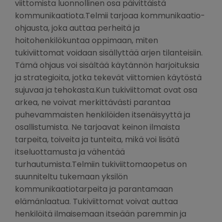
viittomista luonnollinen osa päivittäistä
kommunikaatiota.Telmii tarjoaa kommunikaatio-
ohjausta, joka auttaa perheitä ja
hoitohenkilökuntaa oppimaan, miten
tukiviittomat voidaan sisällyttää arjen tilanteisiin.
Tämä ohjaus voi sisältää käytännön harjoituksia
ja strategioita, jotka tekevät viittomien käytöstä
sujuvaa ja tehokasta.Kun tukiviittomat ovat osa
arkea, ne voivat merkittävästi parantaa
puhevammaisten henkilöiden itsenäisyyttä ja
osallistumista. Ne tarjoavat keinon ilmaista
tarpeita, toiveita ja tunteita, mikä voi lisätä
itseluottamusta ja vähentää
turhautumista.Telmiin tukiviittomaopetus on
suunniteltu tukemaan yksilön
kommunikaatiotarpeita ja parantamaan
elämänlaatua. Tukiviittomat voivat auttaa
henkilöitä ilmaisemaan itseään paremmin ja