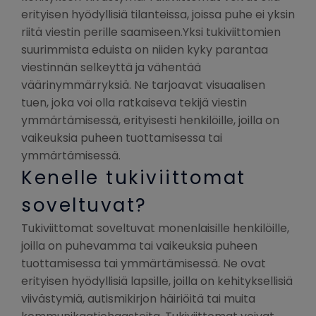
erityisen hyödyllisiä tilanteissa, joissa puhe ei yksin
riitä viestin perille saamiseen.Yksi tukiviittomien
suurimmista eduista on niiden kyky parantaa
viestinnän selkeyttä ja vähentää
väärinymmärryksiä. Ne tarjoavat visuaalisen
tuen, joka voi olla ratkaiseva tekijä viestin
ymmärtämisessä, erityisesti henkilöille, joilla on
vaikeuksia puheen tuottamisessa tai
ymmärtämisessä.
Kenelle tukiviittomat
soveltuvat?
Tukiviittomat soveltuvat monenlaisille henkilöille,
joilla on puhevamma tai vaikeuksia puheen
tuottamisessa tai ymmärtämisessä. Ne ovat
erityisen hyödyllisiä lapsille, joilla on kehityksellisiä
viivästymiä, autismikirjon häiriöitä tai muita