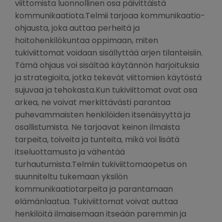
viittomista luonnollinen osa päivittäistä
kommunikaatiota.Telmii tarjoaa kommunikaatio-
ohjausta, joka auttaa perheitä ja
hoitohenkilökuntaa oppimaan, miten
tukiviittomat voidaan sisällyttää arjen tilanteisiin.
Tämä ohjaus voi sisältää käytännön harjoituksia
ja strategioita, jotka tekevät viittomien käytöstä
sujuvaa ja tehokasta.Kun tukiviittomat ovat osa
arkea, ne voivat merkittävästi parantaa
puhevammaisten henkilöiden itsenäisyyttä ja
osallistumista. Ne tarjoavat keinon ilmaista
tarpeita, toiveita ja tunteita, mikä voi lisätä
itseluottamusta ja vähentää
turhautumista.Telmiin tukiviittomaopetus on
suunniteltu tukemaan yksilön
kommunikaatiotarpeita ja parantamaan
elämänlaatua. Tukiviittomat voivat auttaa
henkilöitä ilmaisemaan itseään paremmin ja