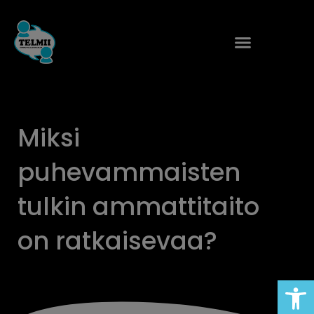
Siirry
sisältöön
Miksi
puhevammaisten
tulkin ammattitaito
on ratkaisevaa?
Open