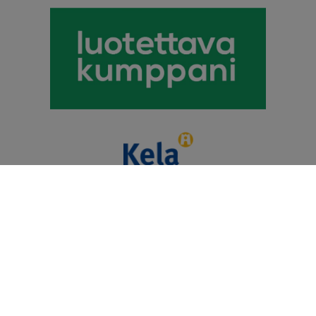
Puhevamma-alan
Tulkkauspalvelun Tuottajat Ry
© 2026 Kommunikaatiokeskus Telmii Oy. Kaikki oikeudet
pidätetään.
Heiskaniemi Design