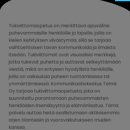
Tukiviittomaopetus on merkittävä apuväline
puhevammaisille henkilöille ja lapsille, joilla on
kielen kehityksen viivästymää, sillä se tarjoaa
vaihtoehtoisen tavan kommunikoida ja ilmaista
itseään. Tukiviittomat ovat visuaalisia merkkejä,
jotka tukevat puhetta ja auttavat selkeyttämään
viestiä, mikä on erityisen hyödyllistä henkilöille,
joilla on vaikeuksia puheen tuottamisessa tai
ymmärtämisessä. Kommunikaatiokeskus Telmii
Oy tarjoaa tukiviittomaopetusta, joka on
suunniteltu parantamaan puhevammaisten
henkilöiden itsenäisyyttä ja elämänlaatua. Tämä
palvelu auttaa heitä osallistumaan aktiivisemmin
arjen tilanteisiin ja vuorovaikutukseen muiden
kanssa.