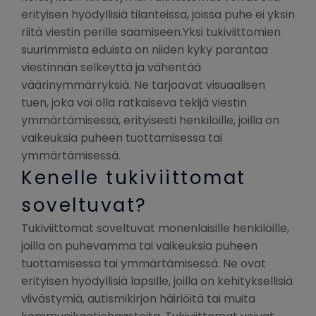
erityisen hyödyllisiä tilanteissa, joissa puhe ei yksin
riitä viestin perille saamiseen.Yksi tukiviittomien
suurimmista eduista on niiden kyky parantaa
viestinnän selkeyttä ja vähentää
väärinymmärryksiä. Ne tarjoavat visuaalisen
tuen, joka voi olla ratkaiseva tekijä viestin
ymmärtämisessä, erityisesti henkilöille, joilla on
vaikeuksia puheen tuottamisessa tai
ymmärtämisessä.
Kenelle tukiviittomat
soveltuvat?
Tukiviittomat soveltuvat monenlaisille henkilöille,
joilla on puhevamma tai vaikeuksia puheen
tuottamisessa tai ymmärtämisessä. Ne ovat
erityisen hyödyllisiä lapsille, joilla on kehityksellisiä
viivästymiä, autismikirjon häiriöitä tai muita