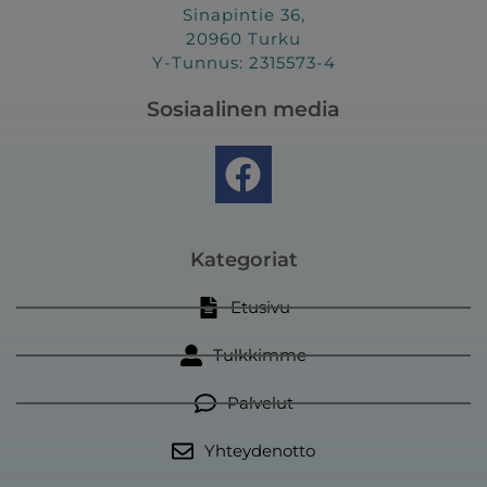
Sinapintie 36,
20960 Turku
Y-Tunnus: 2315573-4
Sosiaalinen media
F
a
c
e
Kategoriat
b
Etusivu
o
Tulkkimme
o
k
Palvelut
Yhteydenotto