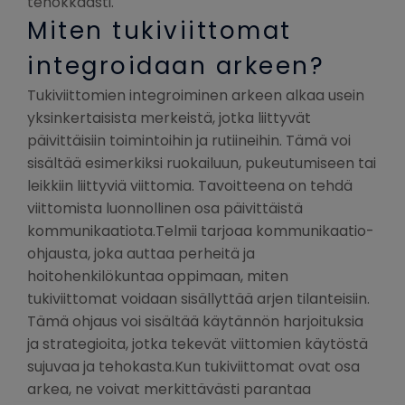
tehokkaasti.
Miten tukiviittomat
integroidaan arkeen?
Tukiviittomien integroiminen arkeen alkaa usein
yksinkertaisista merkeistä, jotka liittyvät
päivittäisiin toimintoihin ja rutiineihin. Tämä voi
sisältää esimerkiksi ruokailuun, pukeutumiseen tai
leikkiin liittyviä viittomia. Tavoitteena on tehdä
viittomista luonnollinen osa päivittäistä
kommunikaatiota.Telmii tarjoaa kommunikaatio-
ohjausta, joka auttaa perheitä ja
hoitohenkilökuntaa oppimaan, miten
tukiviittomat voidaan sisällyttää arjen tilanteisiin.
Tämä ohjaus voi sisältää käytännön harjoituksia
ja strategioita, jotka tekevät viittomien käytöstä
sujuvaa ja tehokasta.Kun tukiviittomat ovat osa
arkea, ne voivat merkittävästi parantaa