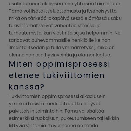
osallistumaan aktiivisemmin yhteisön toimintaan.
Tämä voi lisätä itseluottamusta ja itsenäisyyttä,
mikä on tärkeää jokapäiväisessä elämässä.Lisäksi
tukiviittomat voivat vähentää stressiä ja
turhautumista, kun viestintä sujuu helpommin. Ne
tarjoavat puhevammaisille henkilöille keinon
ilmaista itseään ja tulla ymmärretyksi, mikä on
olennainen osa hyvinvointia ja elämänlaatua.
Miten oppimisprosessi
etenee tukiviittomien
kanssa?
Tukiviittomien oppimisprosessi alkaa usein
yksinkertaisista merkeistä, jotka liittyvät
päivittäisiin toimintoihin. Tämä voi sisältää
esimerkiksi ruokailuun, pukeutumiseen tai leikkiin
liittyviä viittomia. Tavoitteena on tehdä