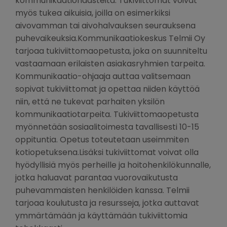
kommunikaatiohaasteita. Tukiviittomat voivat
myös tukea aikuisia, joilla on esimerkiksi
aivovamman tai aivohalvauksen seurauksena
puhevaikeuksia.Kommunikaatiokeskus Telmii Oy
tarjoaa tukiviittomaopetusta, joka on suunniteltu
vastaamaan erilaisten asiakasryhmien tarpeita.
Kommunikaatio-ohjaaja auttaa valitsemaan
sopivat tukiviittomat ja opettaa niiden käyttöä
niin, että ne tukevat parhaiten yksilön
kommunikaatiotarpeita. Tukiviittomaopetusta
myönnetään sosiaalitoimesta tavallisesti 10-15
oppituntia. Opetus toteutetaan useimmiten
kotiopetuksena.Lisäksi tukiviittomat voivat olla
hyödyllisiä myös perheille ja hoitohenkilökunnalle,
jotka haluavat parantaa vuorovaikutusta
puhevammaisten henkilöiden kanssa. Telmii
tarjoaa koulutusta ja resursseja, jotka auttavat
ymmärtämään ja käyttämään tukiviittomia