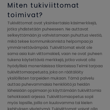
Miten tukiviittomat
toimivat?
Tukiviittomat ovat yksinkertaisia käsimerkkejä,
jotka yhdistetään puheeseen. Ne auttavat
selkeyttämään ja vahvistamaan puhuttua viestiä,
mikä tekee kommunikoinnista helpompaa ja
ymmärrettävämpää. Tukiviittomat eivät ole
sama asia kuin viittomakieli, vaan ne ovat puheen
tukena käytettäviä merkkejä, jotka voivat olla
hyödyllisiä monenlaisissa tilanteissa.Telmii tarjoaa
tukiviittomaopetusta, joka on räätälöity
yksilöllisten tarpeiden mukaan. Tämä palvelu
auttaa puhevammaisia henkilöitä ja heidän
läheisiään oppimaan ja käyttämään tukiviittomia
tehokkaasti arjessa. Tukiviittomaopetus sopii
myös lapsille, joilla on kuulovamma tai kielen
kehityksen viivästymä. Tukiviittomat voivat olla