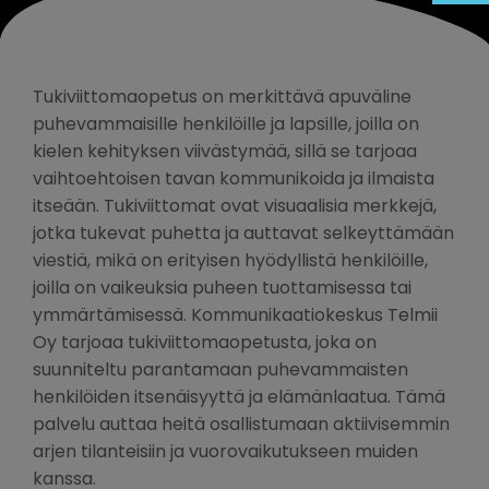
Tukiviittomaopetus on merkittävä apuväline
puhevammaisille henkilöille ja lapsille, joilla on
kielen kehityksen viivästymää, sillä se tarjoaa
vaihtoehtoisen tavan kommunikoida ja ilmaista
itseään. Tukiviittomat ovat visuaalisia merkkejä,
jotka tukevat puhetta ja auttavat selkeyttämään
viestiä, mikä on erityisen hyödyllistä henkilöille,
joilla on vaikeuksia puheen tuottamisessa tai
ymmärtämisessä. Kommunikaatiokeskus Telmii
Oy tarjoaa tukiviittomaopetusta, joka on
suunniteltu parantamaan puhevammaisten
henkilöiden itsenäisyyttä ja elämänlaatua. Tämä
palvelu auttaa heitä osallistumaan aktiivisemmin
arjen tilanteisiin ja vuorovaikutukseen muiden
kanssa.