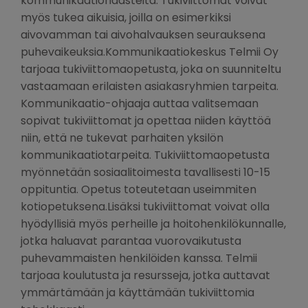
kommunikaatiohaasteita. Tukiviittomat voivat
myös tukea aikuisia, joilla on esimerkiksi
aivovamman tai aivohalvauksen seurauksena
puhevaikeuksia.Kommunikaatiokeskus Telmii Oy
tarjoaa tukiviittomaopetusta, joka on suunniteltu
vastaamaan erilaisten asiakasryhmien tarpeita.
Kommunikaatio-ohjaaja auttaa valitsemaan
sopivat tukiviittomat ja opettaa niiden käyttöä
niin, että ne tukevat parhaiten yksilön
kommunikaatiotarpeita. Tukiviittomaopetusta
myönnetään sosiaalitoimesta tavallisesti 10-15
oppituntia. Opetus toteutetaan useimmiten
kotiopetuksena.Lisäksi tukiviittomat voivat olla
hyödyllisiä myös perheille ja hoitohenkilökunnalle,
jotka haluavat parantaa vuorovaikutusta
puhevammaisten henkilöiden kanssa. Telmii
tarjoaa koulutusta ja resursseja, jotka auttavat
ymmärtämään ja käyttämään tukiviittomia