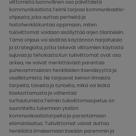
viittomista luonnollinen osa päivittäistä
kommunikaatiota.Telmii tarjoaa kommunikaatio-
ohjausta, joka auttaa perheitä ja
hoitohenkilökuntaa oppimaan, miten
tukiviittomat voidaan sisällyttää arjen tilanteisiin.
Tämä ohjaus voi sisältää käytännön harjoituksia
ja strategioita, jotka tekevät viittomien käytöstä
sujuvaa ja tehokasta.Kun tukiviittomat ovat osa
arkea, ne voivat merkittävästi parantaa
puhevammaisten henkilöiden itsenäisyyttä ja
osallistumista. Ne tarjoavat keinon ilmaista
tarpeita, toiveita ja tunteita, mikä voi lisätä
itseluottamusta ja vähentää
turhautumista.Telmiin tukiviittomaopetus on
suunniteltu tukemaan yksilön
kommunikaatiotarpeita ja parantamaan
elämänlaatua. Tukiviittomat voivat auttaa
henkilöitä ilmaisemaan itseään paremmin ja