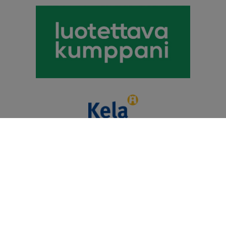
Puhevamma-alan
Tulkkauspalvelun Tuottajat Ry
© 2026 Kommunikaatiokeskus Telmii Oy. Kaikki oikeudet
pidätetään.
Heiskaniemi Design