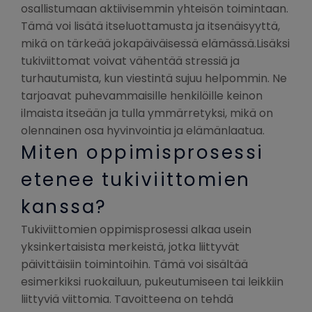
osallistumaan aktiivisemmin yhteisön toimintaan.
Tämä voi lisätä itseluottamusta ja itsenäisyyttä,
mikä on tärkeää jokapäiväisessä elämässä.Lisäksi
tukiviittomat voivat vähentää stressiä ja
turhautumista, kun viestintä sujuu helpommin. Ne
tarjoavat puhevammaisille henkilöille keinon
ilmaista itseään ja tulla ymmärretyksi, mikä on
olennainen osa hyvinvointia ja elämänlaatua.
Miten oppimisprosessi
etenee tukiviittomien
kanssa?
Tukiviittomien oppimisprosessi alkaa usein
yksinkertaisista merkeistä, jotka liittyvät
päivittäisiin toimintoihin. Tämä voi sisältää
esimerkiksi ruokailuun, pukeutumiseen tai leikkiin
liittyviä viittomia. Tavoitteena on tehdä