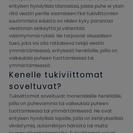
erityisen hyödyllisiä tilanteissa, joissa puhe ei yksin
riitä viestin perille saamiseen.Yksi tukiviittomien
suurimmista eduista on niiden kyky parantaa
viestinnän selkeyttä ja vähentää
väärinymmärryksiä. Ne tarjoavat visuaalisen
tuen, joka voi olla ratkaiseva tekijä viestin
ymmärtämisessä, erityisesti henkilöille, joilla on
vaikeuksia puheen tuottamisessa tai
ymmärtämisessä.
Kenelle tukiviittomat
soveltuvat?
Tukiviittomat soveltuvat monenlaisille henkilöille,
joilla on puhevamma tai vaikeuksia puheen
tuottamisessa tai ymmärtämisessä. Ne ovat
erityisen hyödyllisiä lapsille, joilla on kehityksellisiä
viivästymiä, autismikirjon häiriöitä tai muita