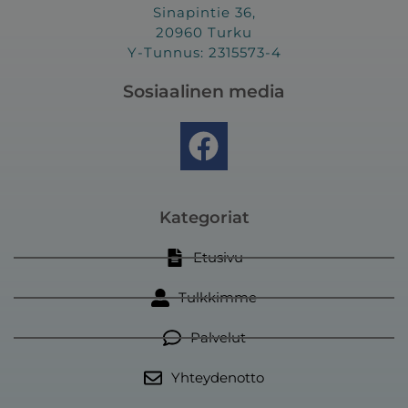
Sinapintie 36,
20960 Turku
Y-Tunnus: 2315573-4
Sosiaalinen media
F
a
c
e
Kategoriat
b
Etusivu
o
Tulkkimme
o
k
Palvelut
Yhteydenotto