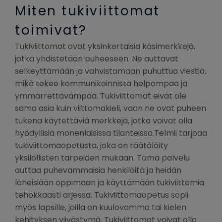
Miten tukiviittomat
toimivat?
Tukiviittomat ovat yksinkertaisia käsimerkkejä,
jotka yhdistetään puheeseen. Ne auttavat
selkeyttämään ja vahvistamaan puhuttua viestiä,
mikä tekee kommunikoinnista helpompaa ja
ymmärrettävämpää. Tukiviittomat eivät ole
sama asia kuin viittomakieli, vaan ne ovat puheen
tukena käytettäviä merkkejä, jotka voivat olla
hyödyllisiä monenlaisissa tilanteissa.Telmii tarjoaa
tukiviittomaopetusta, joka on räätälöity
yksilöllisten tarpeiden mukaan. Tämä palvelu
auttaa puhevammaisia henkilöitä ja heidän
läheisiään oppimaan ja käyttämään tukiviittomia
tehokkaasti arjessa. Tukiviittomaopetus sopii
myös lapsille, joilla on kuulovamma tai kielen
kehityksen viivästymä. Tukiviittomat voivat olla