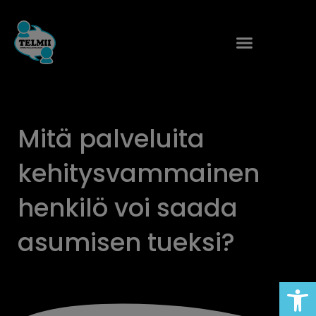
Siirry
sisältöön
Mitä palveluita
kehitysvammainen
henkilö voi saada
asumisen tueksi?
Open