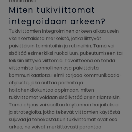
tehokkaasti.
Miten tukiviittomat
integroidaan arkeen?
Tukiviittomien integroiminen arkeen alkaa usein
yksinkertaisista merkeistä, jotka liittyvät
päivittäisiin toimintoihin ja rutiineihin. Tämä voi
sisältää esimerkiksi ruokailuun, pukeutumiseen tai
leikkiin liittyviä viittomia. Tavoitteena on tehdä
viittomista luonnollinen osa päivittäistä
kommunikaatiota.Telmii tarjoaa kommunikaatio-
ohjausta, joka auttaa perheitä ja
hoitohenkilökuntaa oppimaan, miten
tukiviittomat voidaan sisällyttää arjen tilanteisiin.
Tämä ohjaus voi sisältää käytännön harjoituksia
ja strategioita, jotka tekevät viittomien käytöstä
sujuvaa ja tehokasta.Kun tukiviittomat ovat osa
arkea, ne voivat merkittävästi parantaa