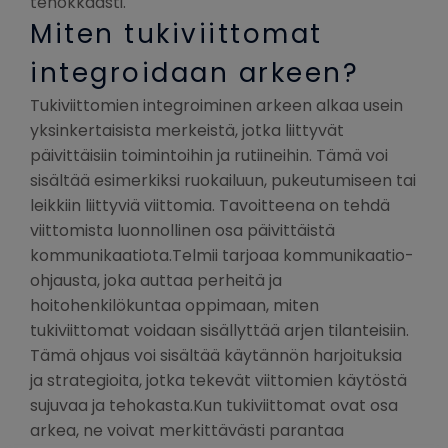
tehokkaasti.
Miten tukiviittomat
integroidaan arkeen?
Tukiviittomien integroiminen arkeen alkaa usein
yksinkertaisista merkeistä, jotka liittyvät
päivittäisiin toimintoihin ja rutiineihin. Tämä voi
sisältää esimerkiksi ruokailuun, pukeutumiseen tai
leikkiin liittyviä viittomia. Tavoitteena on tehdä
viittomista luonnollinen osa päivittäistä
kommunikaatiota.Telmii tarjoaa kommunikaatio-
ohjausta, joka auttaa perheitä ja
hoitohenkilökuntaa oppimaan, miten
tukiviittomat voidaan sisällyttää arjen tilanteisiin.
Tämä ohjaus voi sisältää käytännön harjoituksia
ja strategioita, jotka tekevät viittomien käytöstä
sujuvaa ja tehokasta.Kun tukiviittomat ovat osa
arkea, ne voivat merkittävästi parantaa