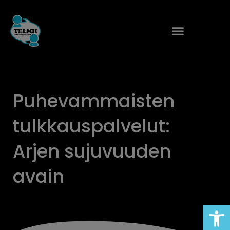
Siirry
sisältöön
Puhevammaisten
tulkkauspalvelut:
Arjen sujuvuuden
avain
Open