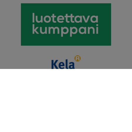
Puhevamma-alan
Tulkkauspalvelun Tuottajat Ry
© 2026 Kommunikaatiokeskus Telmii Oy. Kaikki oikeudet
pidätetään.
Heiskaniemi Design