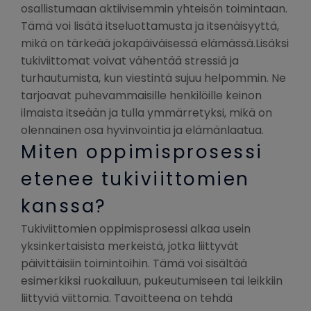
osallistumaan aktiivisemmin yhteisön toimintaan.
Tämä voi lisätä itseluottamusta ja itsenäisyyttä,
mikä on tärkeää jokapäiväisessä elämässä.Lisäksi
tukiviittomat voivat vähentää stressiä ja
turhautumista, kun viestintä sujuu helpommin. Ne
tarjoavat puhevammaisille henkilöille keinon
ilmaista itseään ja tulla ymmärretyksi, mikä on
olennainen osa hyvinvointia ja elämänlaatua.
Miten oppimisprosessi
etenee tukiviittomien
kanssa?
Tukiviittomien oppimisprosessi alkaa usein
yksinkertaisista merkeistä, jotka liittyvät
päivittäisiin toimintoihin. Tämä voi sisältää
esimerkiksi ruokailuun, pukeutumiseen tai leikkiin
liittyviä viittomia. Tavoitteena on tehdä