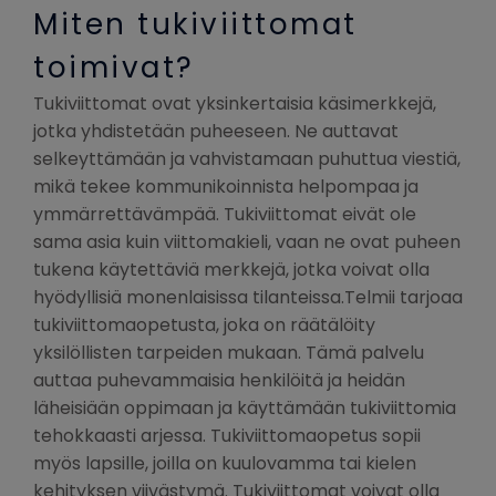
Miten tukiviittomat
toimivat?
Tukiviittomat ovat yksinkertaisia käsimerkkejä,
jotka yhdistetään puheeseen. Ne auttavat
selkeyttämään ja vahvistamaan puhuttua viestiä,
mikä tekee kommunikoinnista helpompaa ja
ymmärrettävämpää. Tukiviittomat eivät ole
sama asia kuin viittomakieli, vaan ne ovat puheen
tukena käytettäviä merkkejä, jotka voivat olla
hyödyllisiä monenlaisissa tilanteissa.Telmii tarjoaa
tukiviittomaopetusta, joka on räätälöity
yksilöllisten tarpeiden mukaan. Tämä palvelu
auttaa puhevammaisia henkilöitä ja heidän
läheisiään oppimaan ja käyttämään tukiviittomia
tehokkaasti arjessa. Tukiviittomaopetus sopii
myös lapsille, joilla on kuulovamma tai kielen
kehityksen viivästymä. Tukiviittomat voivat olla