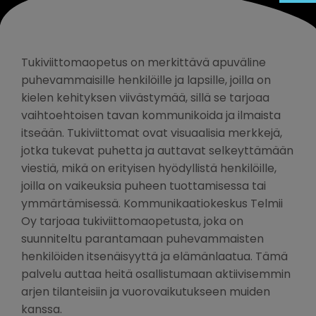
Tukiviittomaopetus on merkittävä apuväline
puhevammaisille henkilöille ja lapsille, joilla on
kielen kehityksen viivästymää, sillä se tarjoaa
vaihtoehtoisen tavan kommunikoida ja ilmaista
itseään. Tukiviittomat ovat visuaalisia merkkejä,
jotka tukevat puhetta ja auttavat selkeyttämään
viestiä, mikä on erityisen hyödyllistä henkilöille,
joilla on vaikeuksia puheen tuottamisessa tai
ymmärtämisessä. Kommunikaatiokeskus Telmii
Oy tarjoaa tukiviittomaopetusta, joka on
suunniteltu parantamaan puhevammaisten
henkilöiden itsenäisyyttä ja elämänlaatua. Tämä
palvelu auttaa heitä osallistumaan aktiivisemmin
arjen tilanteisiin ja vuorovaikutukseen muiden
kanssa.