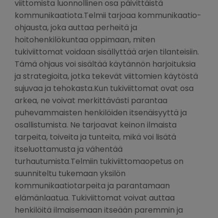
viittomista luonnollinen osa päivittäistä
kommunikaatiota.Telmii tarjoaa kommunikaatio-
ohjausta, joka auttaa perheitä ja
hoitohenkilökuntaa oppimaan, miten
tukiviittomat voidaan sisällyttää arjen tilanteisiin.
Tämä ohjaus voi sisältää käytännön harjoituksia
ja strategioita, jotka tekevät viittomien käytöstä
sujuvaa ja tehokasta.Kun tukiviittomat ovat osa
arkea, ne voivat merkittävästi parantaa
puhevammaisten henkilöiden itsenäisyyttä ja
osallistumista. Ne tarjoavat keinon ilmaista
tarpeita, toiveita ja tunteita, mikä voi lisätä
itseluottamusta ja vähentää
turhautumista.Telmiin tukiviittomaopetus on
suunniteltu tukemaan yksilön
kommunikaatiotarpeita ja parantamaan
elämänlaatua. Tukiviittomat voivat auttaa
henkilöitä ilmaisemaan itseään paremmin ja