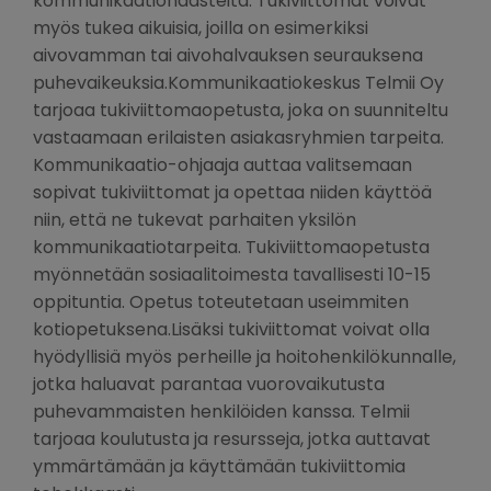
kommunikaatiohaasteita. Tukiviittomat voivat
myös tukea aikuisia, joilla on esimerkiksi
aivovamman tai aivohalvauksen seurauksena
puhevaikeuksia.Kommunikaatiokeskus Telmii Oy
tarjoaa tukiviittomaopetusta, joka on suunniteltu
vastaamaan erilaisten asiakasryhmien tarpeita.
Kommunikaatio-ohjaaja auttaa valitsemaan
sopivat tukiviittomat ja opettaa niiden käyttöä
niin, että ne tukevat parhaiten yksilön
kommunikaatiotarpeita. Tukiviittomaopetusta
myönnetään sosiaalitoimesta tavallisesti 10-15
oppituntia. Opetus toteutetaan useimmiten
kotiopetuksena.Lisäksi tukiviittomat voivat olla
hyödyllisiä myös perheille ja hoitohenkilökunnalle,
jotka haluavat parantaa vuorovaikutusta
puhevammaisten henkilöiden kanssa. Telmii
tarjoaa koulutusta ja resursseja, jotka auttavat
ymmärtämään ja käyttämään tukiviittomia