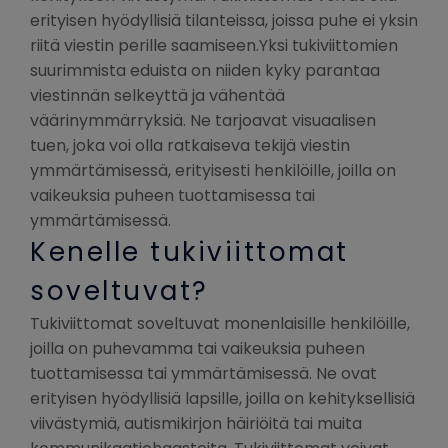
erityisen hyödyllisiä tilanteissa, joissa puhe ei yksin
riitä viestin perille saamiseen.Yksi tukiviittomien
suurimmista eduista on niiden kyky parantaa
viestinnän selkeyttä ja vähentää
väärinymmärryksiä. Ne tarjoavat visuaalisen
tuen, joka voi olla ratkaiseva tekijä viestin
ymmärtämisessä, erityisesti henkilöille, joilla on
vaikeuksia puheen tuottamisessa tai
ymmärtämisessä.
Kenelle tukiviittomat
soveltuvat?
Tukiviittomat soveltuvat monenlaisille henkilöille,
joilla on puhevamma tai vaikeuksia puheen
tuottamisessa tai ymmärtämisessä. Ne ovat
erityisen hyödyllisiä lapsille, joilla on kehityksellisiä
viivästymiä, autismikirjon häiriöitä tai muita