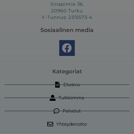
Sinapintie 36,
20960 Turku
Y-Tunnus: 2315573-4
Sosiaalinen media
F
a
c
e
Kategoriat
b
Etusivu
o
Tulkkimme
o
k
Palvelut
Yhteydenotto