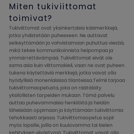
Miten tukiviittomat
toimivat?
Tukiviittomat ovat yksinkertaisia käsimerkkejä,
jotka yhdistetään puheeseen. Ne auttavat
selkeyttämään ja vahvistamaan puhuttua viestiä,
mikä tekee kommunikoinnista helpompaa ja
ymmärrettävämpää. Tukiviittomat eivät ole
sama asia kuin viittomakieli, vaan ne ovat puheen
tukena käytettäviä merkkejä, jotka voivat olla
hyödyllisiä monenlaisissa tilanteissa.Telmii tarjoaa
tukiviittomaopetusta, joka on räätälöity
yksilöllisten tarpeiden mukaan. Tämä palvelu
auttaa puhevammaisia henkilöitä ja heidän
läheisiään oppimaan ja käyttämään tukiviittomia
tehokkaasti arjessa. Tukiviittomaopetus sopii
myös lapsille, joilla on kuulovamma tai kielen
kehityksen viivästymä. Tukiviittomat voivat olla