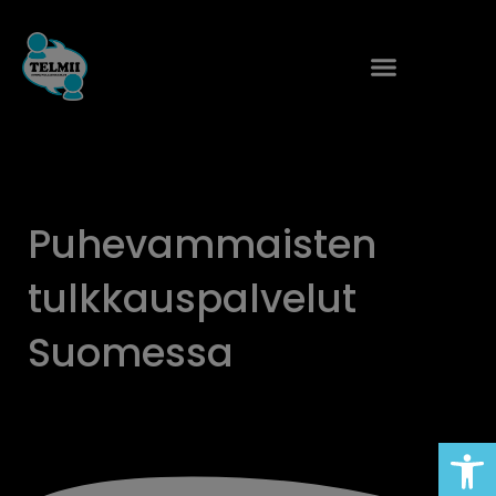
Siirry
sisältöön
Puhevammaisten
tulkkauspalvelut
Suomessa
Open