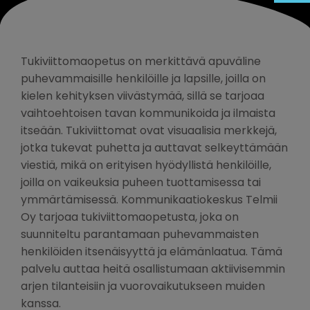
Tukiviittomaopetus on merkittävä apuväline
puhevammaisille henkilöille ja lapsille, joilla on
kielen kehityksen viivästymää, sillä se tarjoaa
vaihtoehtoisen tavan kommunikoida ja ilmaista
itseään. Tukiviittomat ovat visuaalisia merkkejä,
jotka tukevat puhetta ja auttavat selkeyttämään
viestiä, mikä on erityisen hyödyllistä henkilöille,
joilla on vaikeuksia puheen tuottamisessa tai
ymmärtämisessä. Kommunikaatiokeskus Telmii
Oy tarjoaa tukiviittomaopetusta, joka on
suunniteltu parantamaan puhevammaisten
henkilöiden itsenäisyyttä ja elämänlaatua. Tämä
palvelu auttaa heitä osallistumaan aktiivisemmin
arjen tilanteisiin ja vuorovaikutukseen muiden
kanssa.