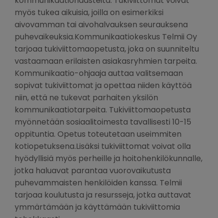
kommunikaatiohaasteita. Tukiviittomat voivat
myös tukea aikuisia, joilla on esimerkiksi
aivovamman tai aivohalvauksen seurauksena
puhevaikeuksia.Kommunikaatiokeskus Telmii Oy
tarjoaa tukiviittomaopetusta, joka on suunniteltu
vastaamaan erilaisten asiakasryhmien tarpeita.
Kommunikaatio-ohjaaja auttaa valitsemaan
sopivat tukiviittomat ja opettaa niiden käyttöä
niin, että ne tukevat parhaiten yksilön
kommunikaatiotarpeita. Tukiviittomaopetusta
myönnetään sosiaalitoimesta tavallisesti 10-15
oppituntia. Opetus toteutetaan useimmiten
kotiopetuksena.Lisäksi tukiviittomat voivat olla
hyödyllisiä myös perheille ja hoitohenkilökunnalle,
jotka haluavat parantaa vuorovaikutusta
puhevammaisten henkilöiden kanssa. Telmii
tarjoaa koulutusta ja resursseja, jotka auttavat
ymmärtämään ja käyttämään tukiviittomia