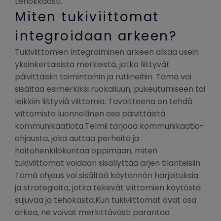
tehokkaasti.
Miten tukiviittomat
integroidaan arkeen?
Tukiviittomien integroiminen arkeen alkaa usein
yksinkertaisista merkeistä, jotka liittyvät
päivittäisiin toimintoihin ja rutiineihin. Tämä voi
sisältää esimerkiksi ruokailuun, pukeutumiseen tai
leikkiin liittyviä viittomia. Tavoitteena on tehdä
viittomista luonnollinen osa päivittäistä
kommunikaatiota.Telmii tarjoaa kommunikaatio-
ohjausta, joka auttaa perheitä ja
hoitohenkilökuntaa oppimaan, miten
tukiviittomat voidaan sisällyttää arjen tilanteisiin.
Tämä ohjaus voi sisältää käytännön harjoituksia
ja strategioita, jotka tekevät viittomien käytöstä
sujuvaa ja tehokasta.Kun tukiviittomat ovat osa
arkea, ne voivat merkittävästi parantaa