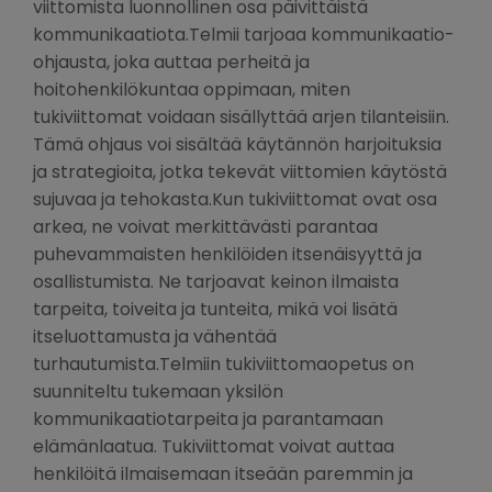
viittomista luonnollinen osa päivittäistä
kommunikaatiota.Telmii tarjoaa kommunikaatio-
ohjausta, joka auttaa perheitä ja
hoitohenkilökuntaa oppimaan, miten
tukiviittomat voidaan sisällyttää arjen tilanteisiin.
Tämä ohjaus voi sisältää käytännön harjoituksia
ja strategioita, jotka tekevät viittomien käytöstä
sujuvaa ja tehokasta.Kun tukiviittomat ovat osa
arkea, ne voivat merkittävästi parantaa
puhevammaisten henkilöiden itsenäisyyttä ja
osallistumista. Ne tarjoavat keinon ilmaista
tarpeita, toiveita ja tunteita, mikä voi lisätä
itseluottamusta ja vähentää
turhautumista.Telmiin tukiviittomaopetus on
suunniteltu tukemaan yksilön
kommunikaatiotarpeita ja parantamaan
elämänlaatua. Tukiviittomat voivat auttaa
henkilöitä ilmaisemaan itseään paremmin ja