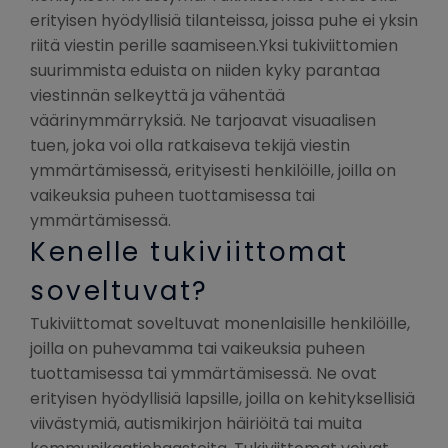
erityisen hyödyllisiä tilanteissa, joissa puhe ei yksin
riitä viestin perille saamiseen.Yksi tukiviittomien
suurimmista eduista on niiden kyky parantaa
viestinnän selkeyttä ja vähentää
väärinymmärryksiä. Ne tarjoavat visuaalisen
tuen, joka voi olla ratkaiseva tekijä viestin
ymmärtämisessä, erityisesti henkilöille, joilla on
vaikeuksia puheen tuottamisessa tai
ymmärtämisessä.
Kenelle tukiviittomat
soveltuvat?
Tukiviittomat soveltuvat monenlaisille henkilöille,
joilla on puhevamma tai vaikeuksia puheen
tuottamisessa tai ymmärtämisessä. Ne ovat
erityisen hyödyllisiä lapsille, joilla on kehityksellisiä
viivästymiä, autismikirjon häiriöitä tai muita