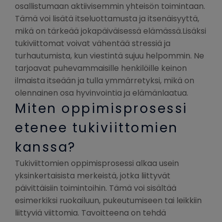
osallistumaan aktiivisemmin yhteisön toimintaan.
Tämä voi lisätä itseluottamusta ja itsenäisyyttä,
mikä on tärkeää jokapäiväisessä elämässä.Lisäksi
tukiviittomat voivat vähentää stressiä ja
turhautumista, kun viestintä sujuu helpommin. Ne
tarjoavat puhevammaisille henkilöille keinon
ilmaista itseään ja tulla ymmärretyksi, mikä on
olennainen osa hyvinvointia ja elämänlaatua.
Miten oppimisprosessi
etenee tukiviittomien
kanssa?
Tukiviittomien oppimisprosessi alkaa usein
yksinkertaisista merkeistä, jotka liittyvät
päivittäisiin toimintoihin. Tämä voi sisältää
esimerkiksi ruokailuun, pukeutumiseen tai leikkiin
liittyviä viittomia. Tavoitteena on tehdä