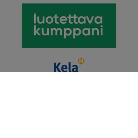
Puhevamma-alan
Tulkkauspalvelun Tuottajat Ry
© 2026 Kommunikaatiokeskus Telmii Oy. Kaikki oikeudet
pidätetään.
Heiskaniemi Design