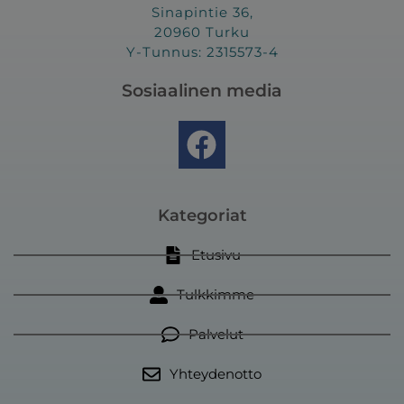
Sinapintie 36,
20960 Turku
Y-Tunnus: 2315573-4
Sosiaalinen media
F
a
c
e
Kategoriat
b
Etusivu
o
Tulkkimme
o
k
Palvelut
Yhteydenotto