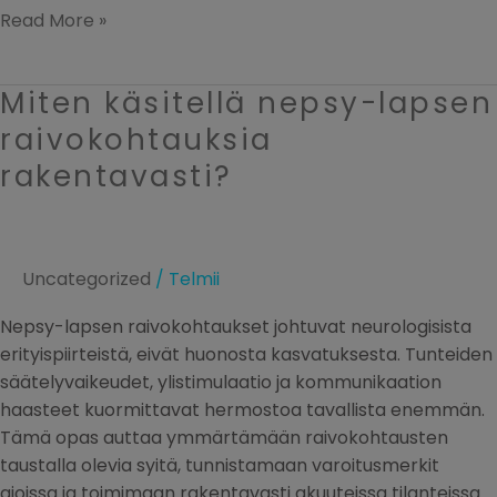
Read More »
Miten käsitellä nepsy-lapsen
Miten
käsitellä
raivokohtauksia
nepsy-
rakentavasti?
lapsen
raivokohtauksia
rakentavasti?
Uncategorized
/
Telmii
Nepsy-lapsen raivokohtaukset johtuvat neurologisista
erityispiirteistä, eivät huonosta kasvatuksesta. Tunteiden
säätelyvaikeudet, ylistimulaatio ja kommunikaation
haasteet kuormittavat hermostoa tavallista enemmän.
Tämä opas auttaa ymmärtämään raivokohtausten
taustalla olevia syitä, tunnistamaan varoitusmerkit
ajoissa ja toimimaan rakentavasti akuuteissa tilanteissa.