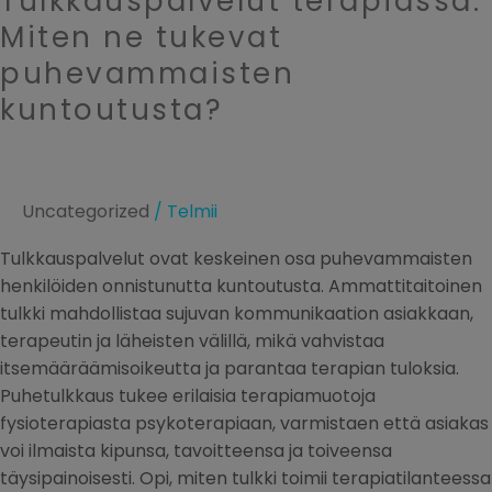
Tulkkauspalvelut terapiassa:
terapiassa:
Miten ne tukevat
Miten
puhevammaisten
ne
kuntoutusta?
tukevat
puhevammaisten
kuntoutusta?
Uncategorized
/
Telmii
Tulkkauspalvelut ovat keskeinen osa puhevammaisten
henkilöiden onnistunutta kuntoutusta. Ammattitaitoinen
tulkki mahdollistaa sujuvan kommunikaation asiakkaan,
terapeutin ja läheisten välillä, mikä vahvistaa
itsemääräämisoikeutta ja parantaa terapian tuloksia.
Puhetulkkaus tukee erilaisia terapiamuotoja
fysioterapiasta psykoterapiaan, varmistaen että asiakas
voi ilmaista kipunsa, tavoitteensa ja toiveensa
täysipainoisesti. Opi, miten tulkki toimii terapiatilanteessa