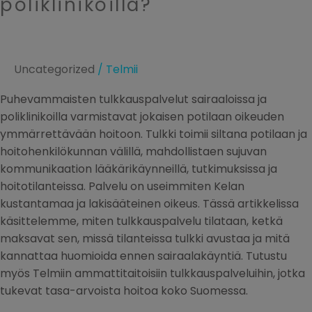
poliklinikoilla?
sairaaloissa
ja
poliklinikoilla?
Uncategorized
/
Telmii
Puhevammaisten tulkkauspalvelut sairaaloissa ja
poliklinikoilla varmistavat jokaisen potilaan oikeuden
ymmärrettävään hoitoon. Tulkki toimii siltana potilaan ja
hoitohenkilökunnan välillä, mahdollistaen sujuvan
kommunikaation lääkärikäynneillä, tutkimuksissa ja
hoitotilanteissa. Palvelu on useimmiten Kelan
kustantamaa ja lakisääteinen oikeus. Tässä artikkelissa
käsittelemme, miten tulkkauspalvelu tilataan, ketkä
maksavat sen, missä tilanteissa tulkki avustaa ja mitä
kannattaa huomioida ennen sairaalakäyntiä. Tutustu
myös Telmiin ammattitaitoisiin tulkkauspalveluihin, jotka
tukevat tasa-arvoista hoitoa koko Suomessa.