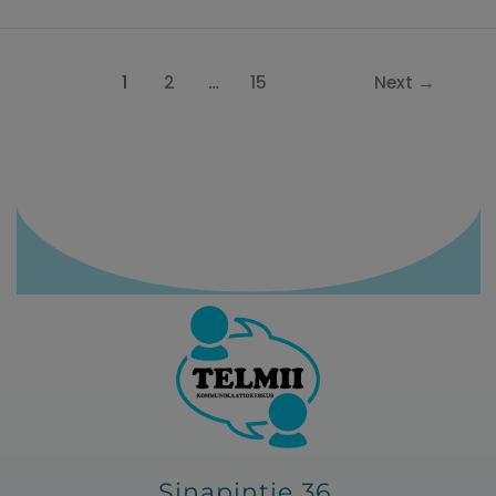
1
2
…
15
Next
→
Sinapintie 36,