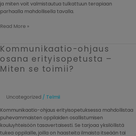
ja miten voit valmistautua tulkattuun terapiaan
parhaalla mahdollisella tavalla.
Read More »
Kommunikaatio-ohjaus
Kommunikaatio-
ohjaus
osana erityisopetusta –
osana
Miten se toimii?
erityisopetusta
–
Miten
se
Uncategorized
/
Telmii
toimii?
Kommunikaatio-ohjaus erityisopetuksessa mahdollistaa
puhevammaisten oppilaiden osallistumisen
kouluyhteisöön tasavertaisesti. Se tarjoaa yksilöllistä
tukea oppilaille, joilla on haasteita ilmaista itseään tai