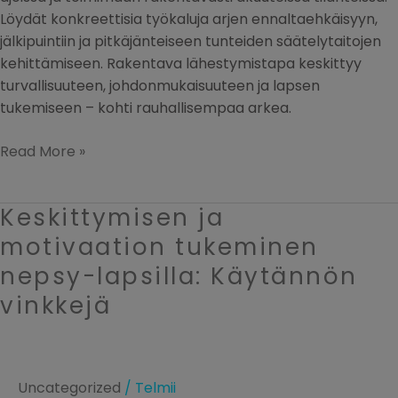
Löydät konkreettisia työkaluja arjen ennaltaehkäisyyn,
jälkipuintiin ja pitkäjänteiseen tunteiden säätelytaitojen
kehittämiseen. Rakentava lähestymistapa keskittyy
turvallisuuteen, johdonmukaisuuteen ja lapsen
tukemiseen – kohti rauhallisempaa arkea.
Read More »
Keskittymisen ja
Keskittymisen
ja
motivaation tukeminen
motivaation
nepsy-lapsilla: Käytännön
tukeminen
vinkkejä
nepsy-
lapsilla:
Käytännön
vinkkejä
Uncategorized
/
Telmii