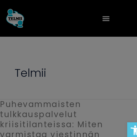
Siirry
sisältöön
Telmii
Puhevammaisten
Puhevammaisten
tulkkauspalvelut
tulkkauspalvelut
kriisitilanteissa:
Op
kriisitilanteissa: Miten
Miten
varmistaa viestinnän
varmistaa