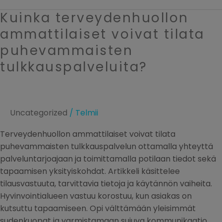
Kuinka terveydenhuollon
Kuinka
terveydenhuollon
ammattilaiset voivat tilata
ammattilaiset
puhevammaisten
voivat
tulkkauspalveluita?
tilata
puhevammaisten
tulkkauspalveluita?
Uncategorized
/
Telmii
Terveydenhuollon ammattilaiset voivat tilata
puhevammaisten tulkkauspalvelun ottamalla yhteyttä
palveluntarjoajaan ja toimittamalla potilaan tiedot sekä
tapaamisen yksityiskohdat. Artikkeli käsittelee
tilausvastuuta, tarvittavia tietoja ja käytännön vaiheita.
Hyvinvointialueen vastuu korostuu, kun asiakas on
kutsuttu tapaamiseen. Opi välttämään yleisimmät
sudenkuopat ja varmistamaan sujuva kommunikaatio