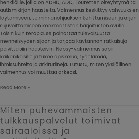
henkilöille, joilla on ADHD, ADD, Touretten oireyhtymä tai
autismikirjon haasteita. Valmennus keskittyy vahvuuksien
löytämiseen, toiminnanohjauksen kehittämiseen ja arjen
sujuvoittamiseen konkreettisten harjoitusten avulla.
Toisin kuin terapia, se painottaa tulevaisuutta
menneisyyden sijaan ja tarjoaa käytännön ratkaisuja
päivittäisiin haasteisiin. Nepsy-valmennus sopii
kaikenikäisille ja tukee opiskelua, työelämää,
ihmissuhteita ja arkirutiineja. Tutustu, miten yksilöllinen
valmennus voi muuttaa arkeasi.
Read More »
Miten puhevammaisten
Miten
puhevammaisten
tulkkauspalvelut toimivat
tulkkauspalvelut
sairaaloissa ja
toimivat